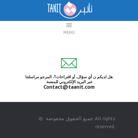
تانيت
منصة بحوث نسوية من أجل التغيير
MENU
معلومات عن تانيث
دابا بودكاست
تواصلو معانا
ENGLISH
هل لديكم.ن أي سؤال، أو اقتراحات؟، المرجو مراسلتنا
عبر البريد الإلكتروني للمنصة:
Contact@taanit.com
© جميع الحقوق محفوضة All rights
reserved.